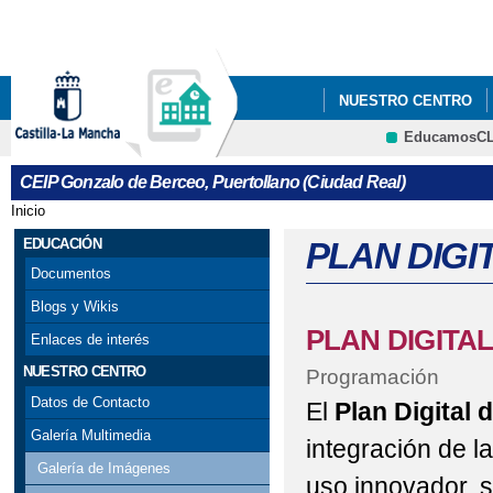
Pa
co
pri
NUESTRO CENTRO
EducamosC
PLAN DIGITAL DE CEN
CRFP
CEIP Gonzalo de Berceo, Puertollano (Ciudad Real)
Inicio
Se encuentra usted aquí
EDUCACIÓN
PLAN DIGI
Documentos
Blogs y Wikis
PLAN DIGITAL
Enlaces de interés
NUESTRO CENTRO
Programación
Datos de Contacto
El
Plan Digital 
Galería Multimedia
integración de l
Galería de Imágenes
uso innovador, s